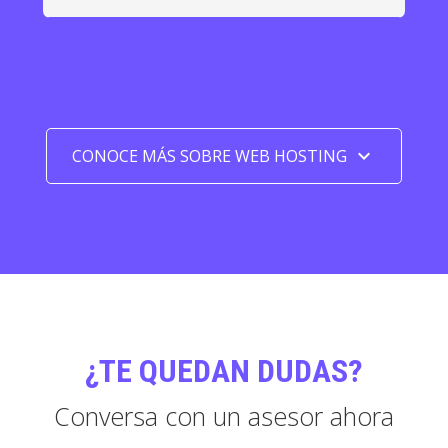
keyboard_arrow_down
CONOCE MÁS SOBRE WEB HOSTING
¿TE QUEDAN DUDAS?
Conversa con un asesor ahora