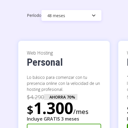
keyboard_arrow_down
Período
48 meses
Web Hosting
Personal
Lo básico para comenzar con tu
presencia online con la velocidad de un
hosting profesional.
$
4.290
AHORRA
70
%
1.300
$
/mes
Incluye GRATIS 3 meses