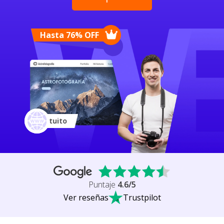
Hasta
76
% OFF
 WordPress
rformance
Dominio gratuito
Puntaje
4.6
/5
Ver reseñas
Trustpilot