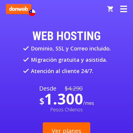
WEB HOSTING
done
Dominio, SSL y Correo incluido.
done
Migración gratuita y asistida.
done
Atención al cliente 24/7.
Desde
$
4.290
1.300
$
/mes
Pesos Chilenos
Ver planes