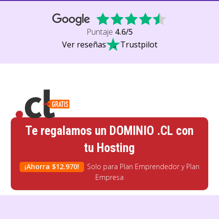
Puntaje
4.6
/5
Ver reseñas
Trustpilot
Te regalamos un DOMINIO .CL con
tu Hosting
¡Ahorra
$
12.970!
Solo para Plan Emprendedor y Plan
Empresa