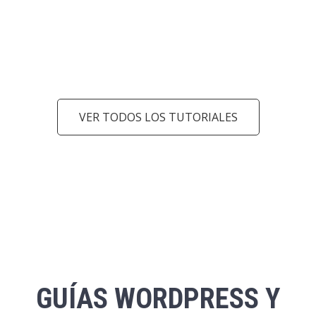
VER TODOS LOS TUTORIALES
arrow_back_ios
arrow_forward_ios
GUÍAS
WORDPRESS Y