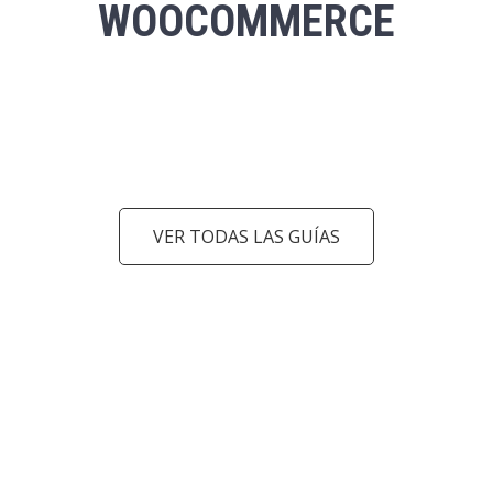
WOOCOMMERCE
VER TODAS LAS GUÍAS
arrow_back_ios
arrow_forward_ios