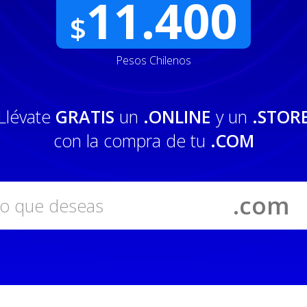
11.400
$
Pesos Chilenos
Llévate
GRATIS
un
.ONLINE
y un
.STOR
con la compra de tu
.COM
.com