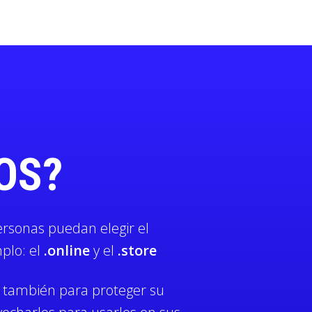
OS?
ersonas puedan elegir el
plo: el
.online
y el
.store
s también para proteger su