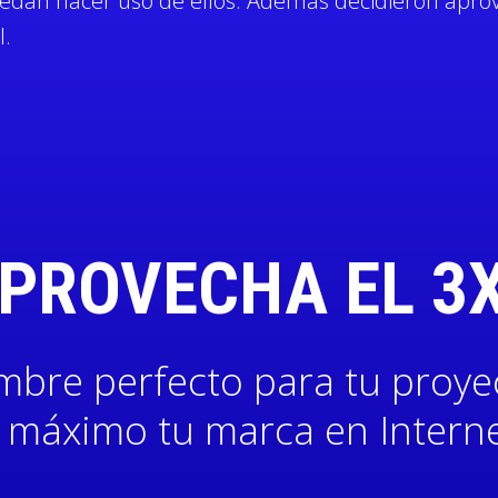
uedan hacer uso de ellos. Además decidieron aprov
l.
PROVECHA EL 3
mbre perfecto para tu proye
l máximo tu marca en Interne