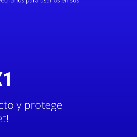
echarlos para usarlos en sus
X1
cto y protege
t!