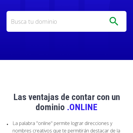
search
Las ventajas de contar con un
dominio
.ONLINE
La palabra "online" permite lograr direcciones y
nombres creativos que te permitirán destacar de la