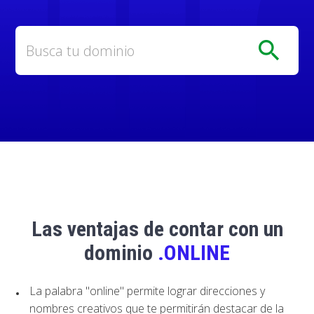
search
Las ventajas de contar con un
dominio
.ONLINE
La palabra "online" permite lograr direcciones y
nombres creativos que te permitirán destacar de la