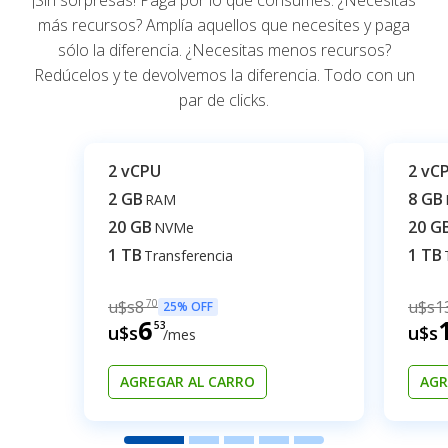
más recursos? Amplía aquellos que necesites y paga
sólo la diferencia. ¿Necesitas menos recursos?
Redúcelos y te devolvemos la diferencia. Todo con un
par de clicks.
2 vCPU
2 vC
2 GB
8 GB
RAM
20 GB
20 G
NVMe
1 TB
1 TB
Transferencia
u$s
8
70
u$s
1
25% OFF
6
53
u$s
u$s
/mes
AGREGAR AL CARRO
AGR