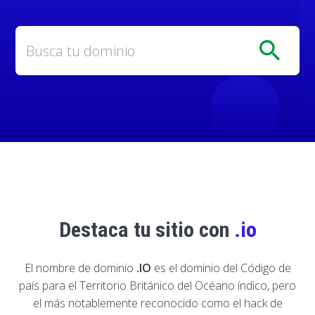
search
Destaca tu sitio con
.io
El nombre de dominio
.IO
es el dominio del Código de
país para el Territorio Británico del Océano índico, pero
el más notablemente reconocido como el hack de