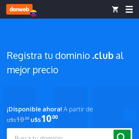
Registra tu
dominio
.club
al
mejor precio
¡Disponible ahora!
A partir de
10
00
10
00
u$s
u$s
search