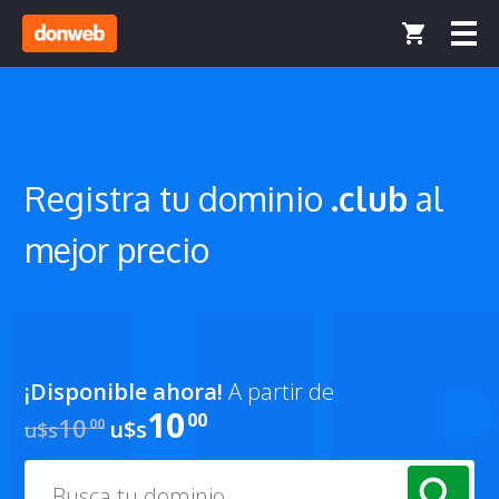
Registra tu
dominio
.club
al
mejor precio
¡Disponible ahora!
A partir de
10
00
10
00
u$s
u$s
search