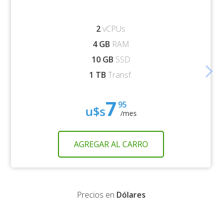
2
vCPUs
4 GB
RAM
10 GB
SSD
arrow_forward_ios
1 TB
Transf.
7
95
u$s
/mes
AGREGAR AL CARRO
Precios en
Dólares