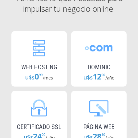
impulsar tu negocio online.
WEB HOSTING
DOMINIO
0
12
99
00
u$s
u$s
/mes
/año
CERTIFICADO SSL
PÁGINA WEB
24
28
00
80
u$s
u$s
/año
/año