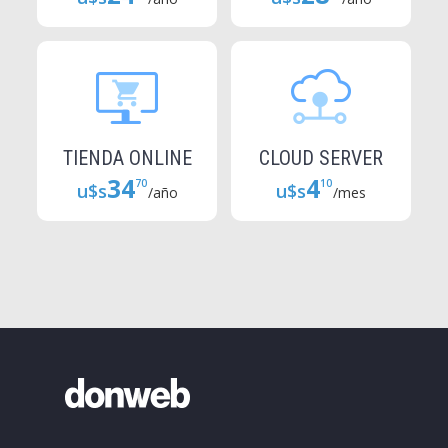
TIENDA ONLINE
CLOUD SERVER
34
4
70
10
u$s
u$s
/año
/mes