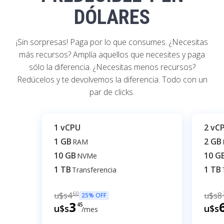
DÓLARES
¡Sin sorpresas! Paga por lo que consumes. ¿Necesitas
más recursos? Amplía aquellos que necesites y paga
sólo la diferencia. ¿Necesitas menos recursos?
Redúcelos y te devolvemos la diferencia. Todo con un
par de clicks.
1 vCPU
2 vC
1 GB
2 GB
RAM
10 GB
10 G
NVMe
1 TB
1 TB
Transferencia
u$s
4
60
u$s
8
25% OFF
3
45
u$s
u$s
/mes