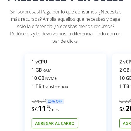
¡Sin sorpresas! Paga por lo que consumes. ¿Necesitas
más recursos? Amplía aquellos que necesites y paga
sólo la diferencia. ¿Necesitas menos recursos?
Redúcelos y te devolvemos la diferencia. Todo con un
par de clicks.
1 vCPU
2 vC
1 GB
2 GB
RAM
10 GB
10 G
NVMe
1 TB
1 TB
Transferencia
S/.
15
64
S/.
27
25% OFF
11
2
73
S/.
S/.
/mes
AGREGAR AL CARRO
AGR