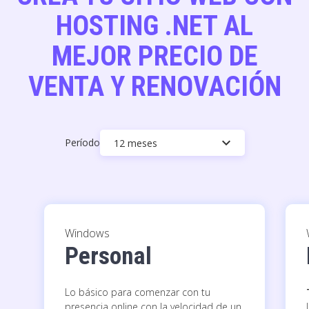
HOSTING .NET AL
MEJOR PRECIO DE
VENTA Y RENOVACIÓN
keyboard_arrow_down
Período
12 meses
Windows
Personal
Lo básico para comenzar con tu
presencia online con la velocidad de un