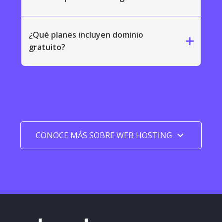
¿Qué planes incluyen dominio
add
gratuito?
keyboard_arrow_down
CONOCE MÁS SOBRE WEB HOSTING