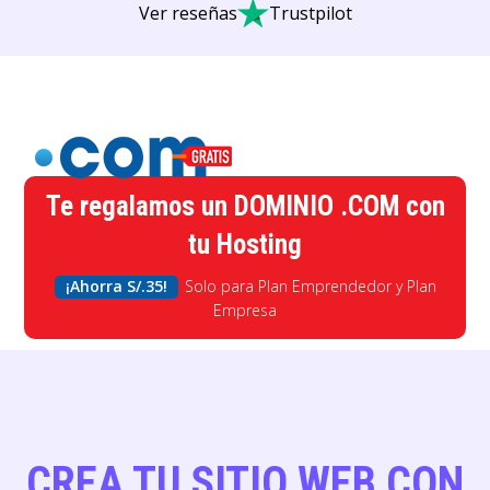
Ver reseñas
Trustpilot
Te regalamos un DOMINIO .COM con
tu Hosting
¡Ahorra
S/.
35!
Solo para Plan Emprendedor y Plan
Empresa
CREA TU SITIO WEB CON