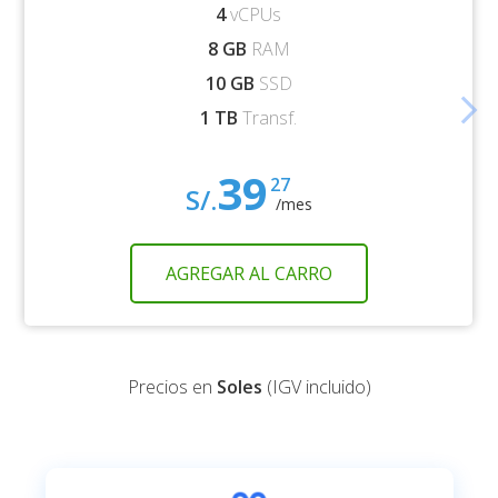
4
vCPUs
8 GB
RAM
10 GB
SSD
arrow_forward_ios
1 TB
Transf.
39
27
S/.
/mes
AGREGAR AL CARRO
Precios en
Soles
(IGV incluido)