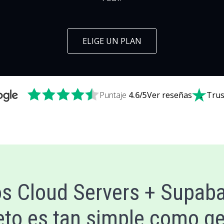
ELIGE UN PLAN
Puntaje
4.6
/5
Ver reseñas
Trus
s Cloud Servers + Supaba
to es tan simple como gen