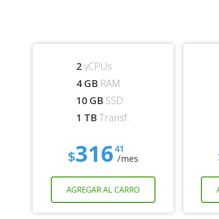
2
vCPUs
4 GB
RAM
10 GB
SSD
1 TB
Transf.
316
41
$
/mes
AGREGAR AL CARRO