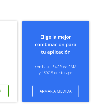
Elige la mejor
combinación para
tu aplicación
con hasta
64GB
de RAM
y
480GB
de storage
s
O
ARMAR A MEDIDA