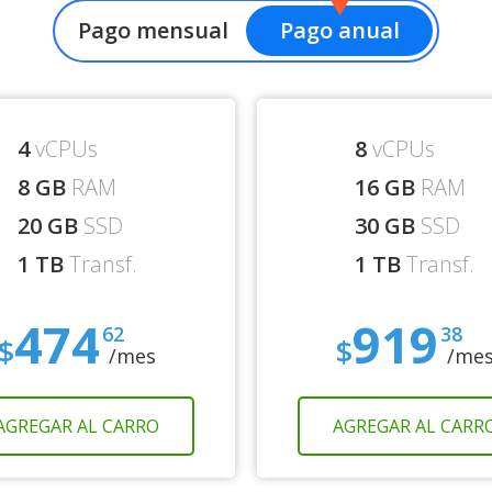
Pago mensual
Pago anual
4
vCPUs
8
vCPUs
8 GB
RAM
16 GB
RAM
20 GB
SSD
30 GB
SSD
1 TB
Transf.
1 TB
Transf.
474
919
62
38
$
$
/mes
/me
AGREGAR AL CARRO
AGREGAR AL CARR