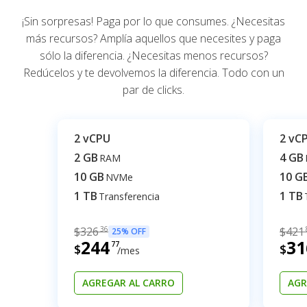
¡Sin sorpresas! Paga por lo que consumes. ¿Necesitas
más recursos? Amplía aquellos que necesites y paga
sólo la diferencia. ¿Necesitas menos recursos?
Redúcelos y te devolvemos la diferencia. Todo con un
par de clicks.
2 vCPU
2 vC
2 GB
4 GB
RAM
10 GB
10 G
NVMe
1 TB
1 TB
Transferencia
$
326
36
$
421
25% OFF
244
31
77
$
$
/mes
AGREGAR AL CARRO
AGR