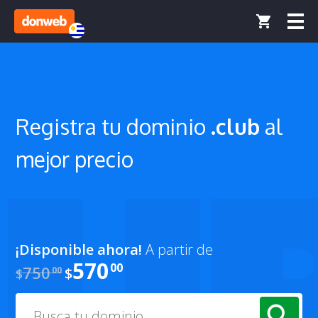
Registra tu
dominio
.club
al
mejor precio
¡Disponible ahora!
A partir de
570
00
750
00
$
$
search