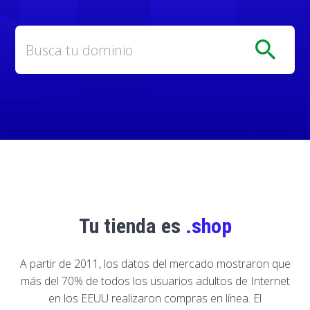
search
Tu tienda es
.shop
A partir de 2011, los datos del mercado mostraron que
más del 70% de todos los usuarios adultos de Internet
en los EEUU realizaron compras en línea. El