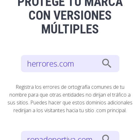
PROTEGE TU MARCA
CON VERSIONES
MÚLTIPLES
search
herrores.com
Registra los errores de ortografía comunes de tu
nombre para que otras entidades no dirijan el tráfico a
sus sitios. Puedes hacer que estos dominios adicionales
redirijan a los visitantes hacia tu sitio .com principal.
search
ropadeportiva.com