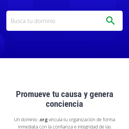
search
Promueve tu causa y genera
conciencia
Un dominio
.org
vincula tu organización de forma
inmediata con la confianza e integridad de las