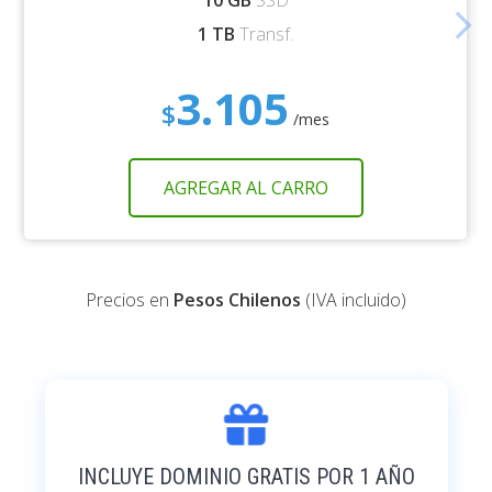
arrow_forward_ios
1 TB
Transf.
3.105
$
/mes
AGREGAR AL CARRO
Precios en
Pesos Chilenos
(IVA incluido)
INCLUYE DOMINIO GRATIS POR 1 AÑO