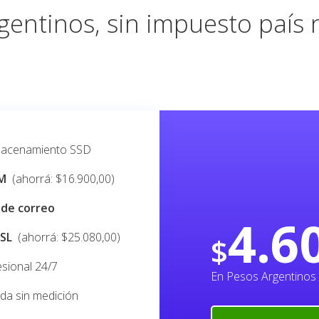
entinos, sin impuesto país n
macenamiento SSD
M
(ahorrá: $16.900
,00
)
 de correo
4.6
SSL
(ahorrá: $25.080
,00
)
$
sional 24/7
En Pesos Argentinos
da sin medición