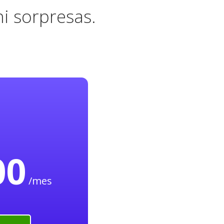
i sorpresas.
00
/mes