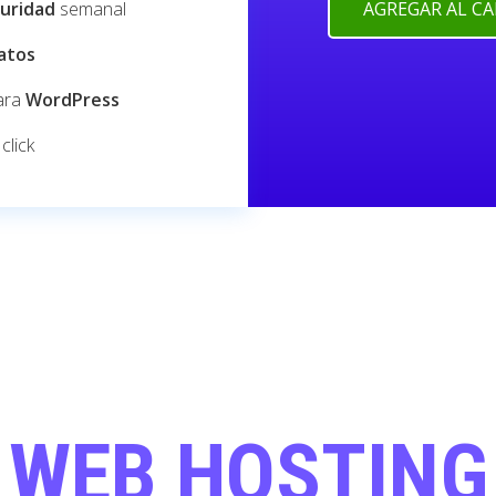
guridad
semanal
AGREGAR AL C
atos
ara
WordPress
click
WEB HOSTING