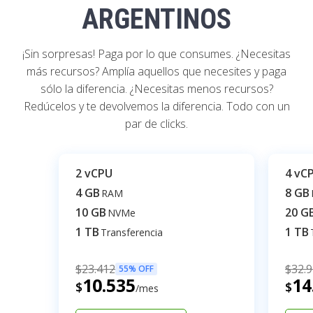
ARGENTINOS
¡Sin sorpresas! Paga por lo que consumes. ¿Necesitas
más recursos? Amplía aquellos que necesites y paga
sólo la diferencia. ¿Necesitas menos recursos?
Redúcelos y te devolvemos la diferencia. Todo con un
par de clicks.
2 vCPU
4 vC
4 GB
8 GB
RAM
10 GB
20 G
NVMe
1 TB
1 TB
Transferencia
$
23.412
$
32.
55% OFF
10.535
14
$
$
/mes