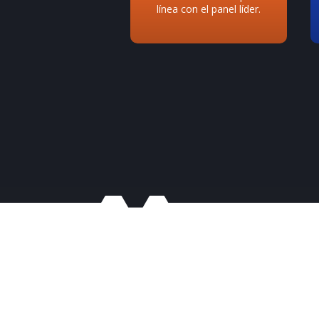
s y mínimo esfuerzo.
línea con el panel líder.