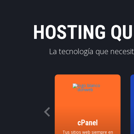
HOSTING QU
La tecnología que necesit
ordPress
cPanel
 tu sitio web con
Tus sitios web siempre en