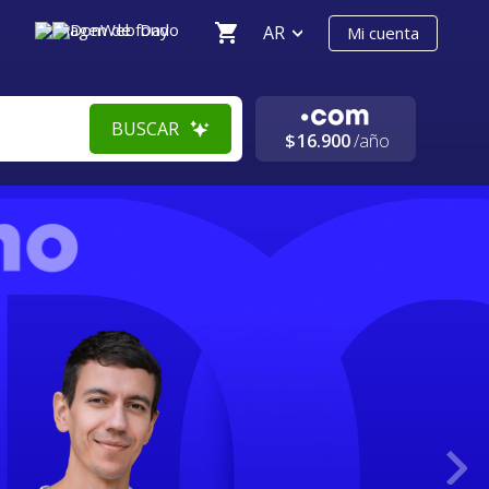
AR
Mi cuenta
BUSCAR
$
16.900
/año