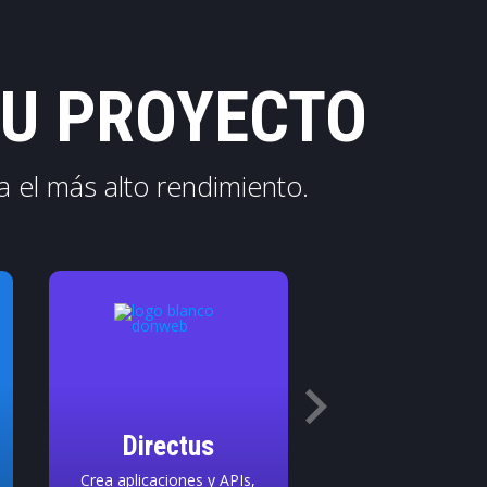
TU PROYECTO
a el más alto rendimiento.
Directus
Odoo
Crea aplicaciones y APIs,
El ERP Open-Sour