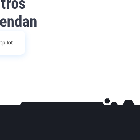
tros
iendan
tpilot