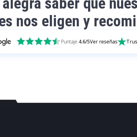
 alegra saber que nues
tes nos eligen y recom
Puntaje
4.6
/5
Ver reseñas
Trus