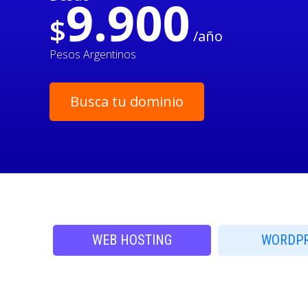
9.900
$
/año
Pesos Argentinos
Busca tu dominio
WEB HOSTING
WORDP