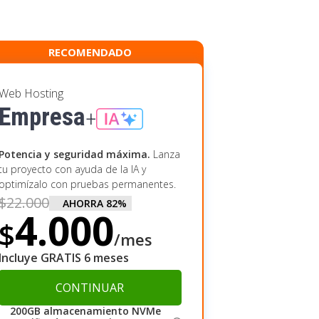
RECOMENDADO
Web Hosting
Empresa
+
Potencia y seguridad máxima.
Lanza
tu proyecto con ayuda de la IA y
optimízalo con pruebas permanentes.
$
22.000
AHORRA
82
%
4.000
$
/mes
Incluye GRATIS 6 meses
CONTINUAR
200GB almacenamiento NVMe