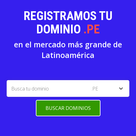
REGISTRAMOS TU
DOMINIO
.PE
en el mercado más grande de
Latinoamérica
expand_more
.PE
BUSCAR DOMINIOS