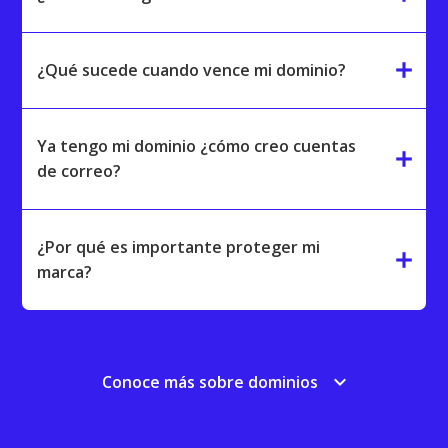
add
¿Qué sucede cuando vence mi dominio?
Ya tengo mi dominio ¿cómo creo cuentas
add
de correo?
¿Por qué es importante proteger mi
add
marca?
keyboard_arrow_down
Conoce más sobre dominios