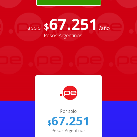
67.251
$
a solo
/año
Pesos Argentinos
Por solo
67.251
$
Pesos Argentinos