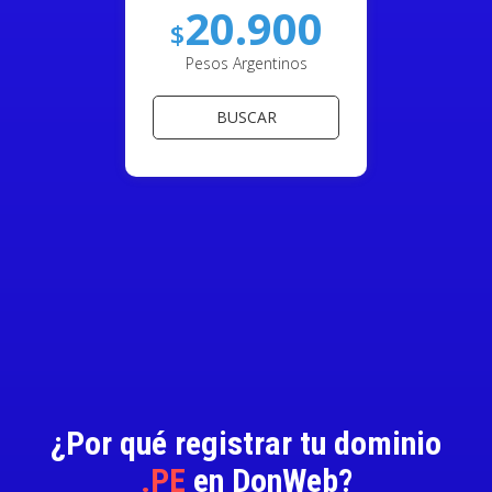
20.900
$
Pesos Argentinos
BUSCAR
¿Por qué registrar tu dominio
.PE
en DonWeb?