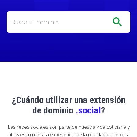
search
¿Cuándo utilizar una extensión
de dominio
.social
?
Las redes sociales son parte de nuestra vida cotidiana y
atraviesan nuestra experiencia de la realidad por ello, si