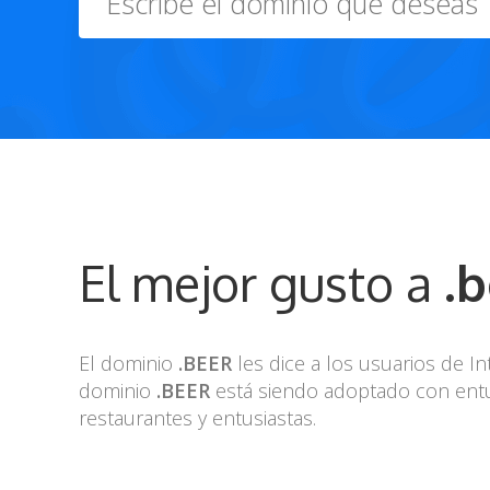
El mejor gusto a
.
El dominio
.BEER
les dice a los usuarios de In
dominio
.BEER
está siendo adoptado con entu
restaurantes y entusiastas.