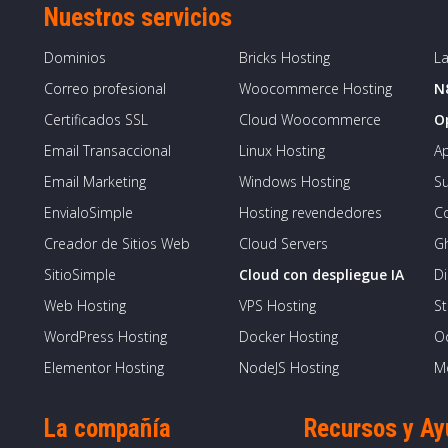
Nuestros servicios
Dominios
Bricks Hosting
La
Correo profesional
Woocommerce Hosting
N
Certificados SSL
Cloud Woocommerce
O
Email Transaccional
Linux Hosting
Ap
Email Marketing
Windows Hosting
S
EnvialoSimple
Hosting revendedores
Co
Creador de Sitios Web
Cloud Servers
G
SitioSimple
Cloud con despliegue IA
Di
Web Hosting
VPS Hosting
St
WordPress Hosting
Docker Hosting
O
Elementor Hosting
NodeJS Hosting
M
La compañía
Recursos y A