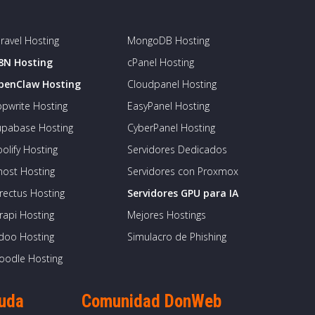
ravel Hosting
MongoDB Hosting
8N Hosting
cPanel Hosting
penClaw Hosting
Cloudpanel Hosting
pwrite Hosting
EasyPanel Hosting
upabase Hosting
CyberPanel Hosting
olify Hosting
Servidores Dedicados
host Hosting
Servidores con Proxmox
rectus Hosting
Servidores GPU para IA
rapi Hosting
Mejores Hostings
doo Hosting
Simulacro de Phishing
oodle Hosting
yuda
Comunidad DonWeb