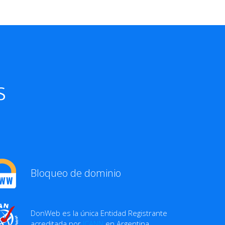
s
Bloqueo de dominio
DonWeb es la única Entidad Registrante
acreditada por
ICANN
en Argentina