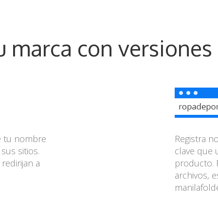
u marca con versiones 
de tu nombre
Registra 
sus sitios.
clave que 
edirijan a
producto. 
archivos, 
manilafold