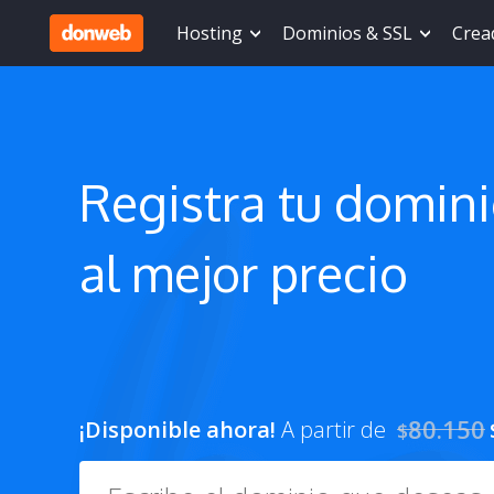
Hosting
Dominios & SSL
Cread
Registra tu
domin
al mejor precio
80.150
¡Disponible ahora!
A partir de
$