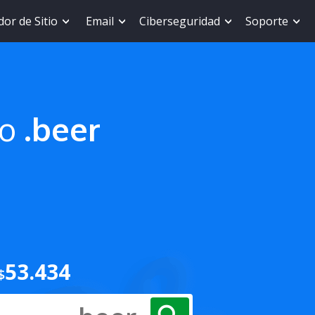
or de Sitio
Email
Ciberseguridad
Soporte
io
.beer
53.434
$