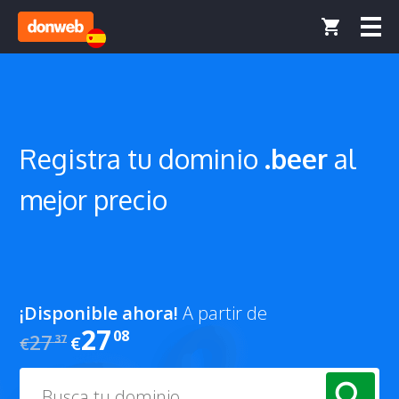
Registra tu
dominio
.beer
al
mejor precio
¡Disponible ahora!
A partir de
27
08
27
37
€
€
search