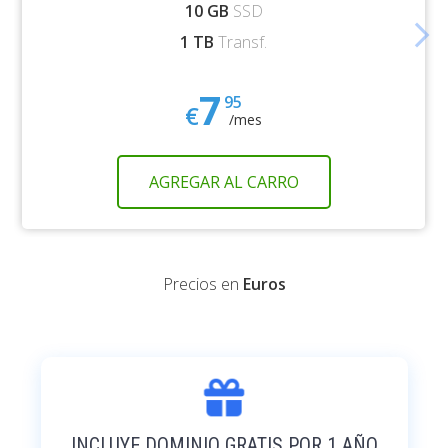
10 GB
SSD
arrow_forward_ios
1 TB
Transf.
7
95
€
/mes
AGREGAR AL CARRO
Precios en
Euros
INCLUYE DOMINIO GRATIS POR 1 AÑO