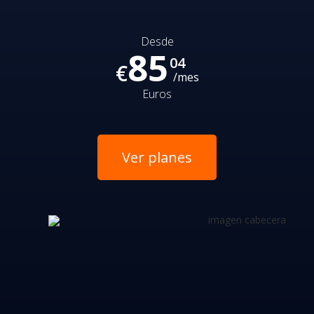
Desde
85
04
€
/mes
Euros
Ver planes