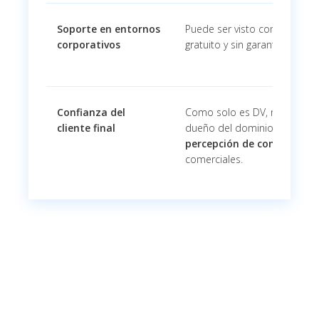
Soporte en entornos
Puede ser visto como "menos
corporativos
gratuito y sin garantía.
Confianza del
Como solo es DV, no prueba 
cliente final
dueño del dominio, lo que 
percepción de confianza
en
comerciales.