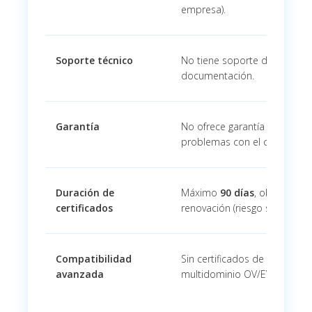
empresa).
Soporte técnico
No tiene soporte dedicado.
documentación.
Garantía
No ofrece garantía económi
problemas con el certificado
Duración de
Máximo
90 días
, obliga a au
certificados
renovación (riesgo si falla el 
Compatibilidad
Sin certificados de código f
avanzada
multidominio OV/EV.