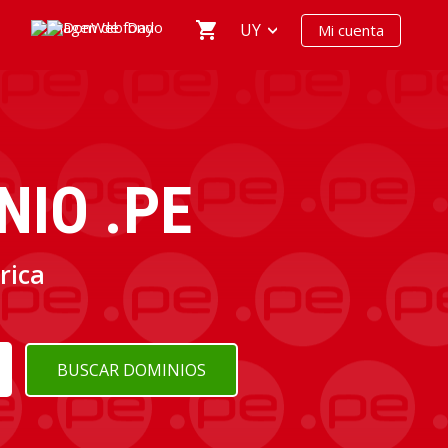
UY
Mi cuenta
IO .PE
rica
BUSCAR DOMINIOS