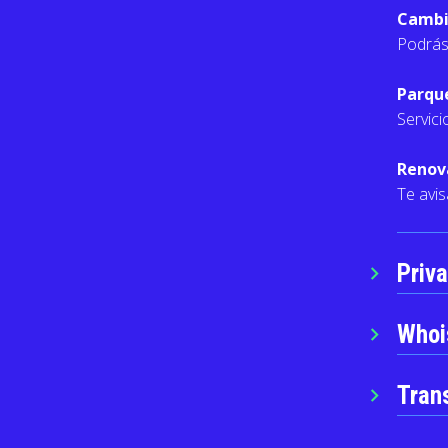
Cambi
Podrás
Parqu
Servici
Renov
Te avi
Priv
chevron_right
Whoi
chevron_right
Tran
chevron_right