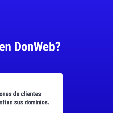
en DonWeb?
lones de clientes
nfían sus dominios.