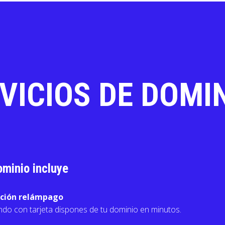
VICIOS DE DOMI
ominio incluye
ación relámpago
do con tarjeta dispones de tu dominio en minutos.