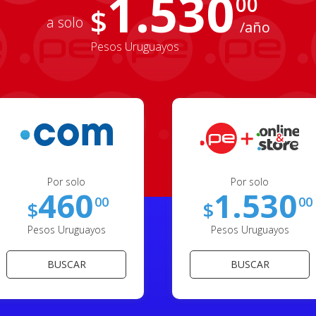
1.530
00
$
a solo
/año
Pesos Uruguayos
Por solo
Por solo
460
1.530
00
00
$
$
Pesos Uruguayos
Pesos Uruguayos
BUSCAR
BUSCAR