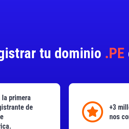
gistrar tu dominio
.PE
la primera
gistrante de
+3 mil
de
nos co
ica.