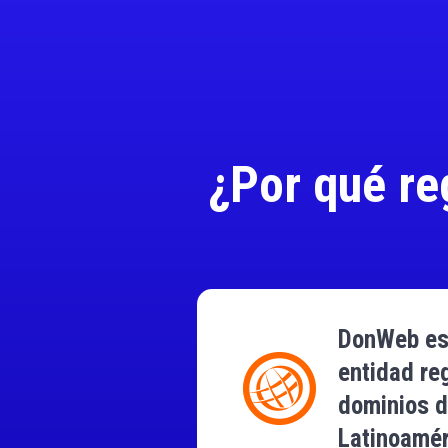
¿Por qué re
DonWeb es 
entidad re
dominios 
Latinoamér