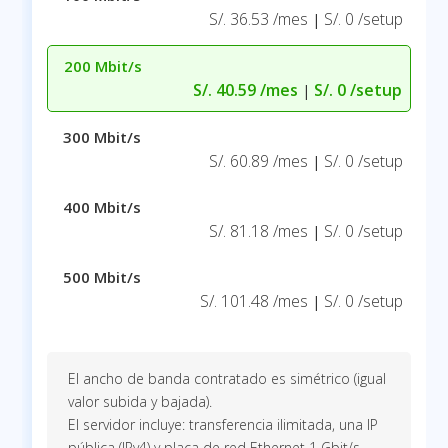
S/. 36.53 /mes
S/. 0 /setup
|
200 Mbit/s
S/. 40.59 /mes
S/. 0 /setup
|
300 Mbit/s
S/. 60.89 /mes
S/. 0 /setup
|
400 Mbit/s
S/. 81.18 /mes
S/. 0 /setup
|
500 Mbit/s
S/. 101.48 /mes
S/. 0 /setup
|
El ancho de banda contratado es simétrico (igual
valor subida y bajada).
El servidor incluye: transferencia ilimitada, una IP
pública (IPv4) y placa de red Ethernet 1 Gbit/s