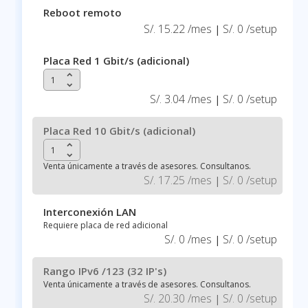
Reboot remoto
S/. 15.22 /mes
S/. 0 /setup
|
Placa Red 1 Gbit/s (adicional)
keyboard_arrow_up
keyboard_arrow_down
S/. 3.04 /mes
S/. 0 /setup
|
Placa Red 10 Gbit/s (adicional)
keyboard_arrow_up
keyboard_arrow_down
Venta únicamente a través de asesores. Consultanos.
S/. 17.25 /mes
S/. 0 /setup
|
Interconexión LAN
Requiere placa de red adicional
S/. 0 /mes
S/. 0 /setup
|
Rango IPv6 /123 (32 IP's)
Venta únicamente a través de asesores. Consultanos.
S/. 20.30 /mes
S/. 0 /setup
|