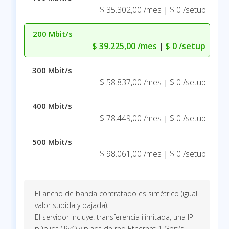
$ 35.302,00 /mes
$ 0 /setup
|
200 Mbit/s
$ 39.225,00 /mes
$ 0 /setup
|
300 Mbit/s
$ 58.837,00 /mes
$ 0 /setup
|
400 Mbit/s
$ 78.449,00 /mes
$ 0 /setup
|
500 Mbit/s
$ 98.061,00 /mes
$ 0 /setup
|
El ancho de banda contratado es simétrico (igual
valor subida y bajada).
El servidor incluye: transferencia ilimitada, una IP
pública (IPv4) y placa de red Ethernet 1 Gbit/s