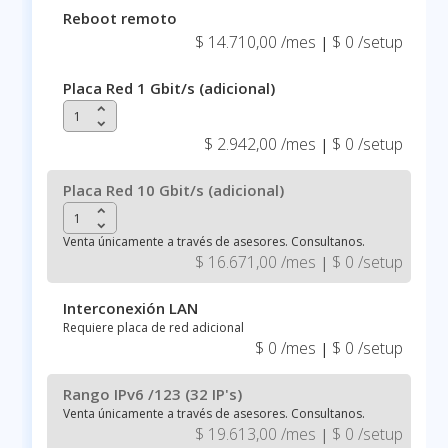
Reboot remoto
$ 14.710,00 /mes
$ 0 /setup
|
Placa Red 1 Gbit/s (adicional)
keyboard_arrow_up
keyboard_arrow_down
$ 2.942,00 /mes
$ 0 /setup
|
Placa Red 10 Gbit/s (adicional)
keyboard_arrow_up
keyboard_arrow_down
Venta únicamente a través de asesores. Consultanos.
$ 16.671,00 /mes
$ 0 /setup
|
Interconexión LAN
Requiere placa de red adicional
$ 0 /mes
$ 0 /setup
|
Rango IPv6 /123 (32 IP's)
Venta únicamente a través de asesores. Consultanos.
$ 19.613,00 /mes
$ 0 /setup
|