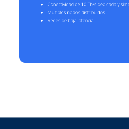
Conectividad de 10 Tb/s dedicada y simé
Múltiples nodos distribuidos
Redes de baja latencia