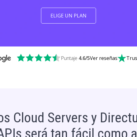
ELIGE UN PLAN
Puntaje
4.6
/5
Ver reseñas
Trus
s Cloud Servers y Directu
APIs será tan fácil como ar