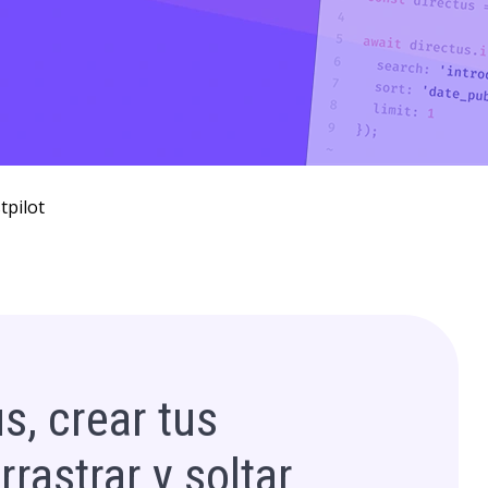
tpilot
s, crear tus
rastrar y soltar