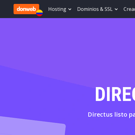
Hosting
Dominios & SSL
Cread
DIRE
Directus listo p