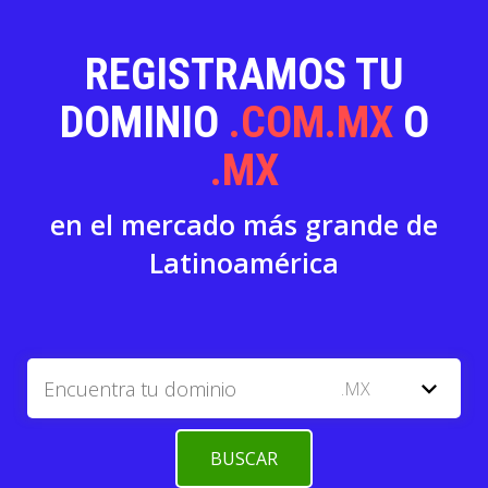
REGISTRAMOS TU
DOMINIO
.COM.MX
O
.MX
en el mercado más grande de
Latinoamérica
expand_more
.MX
BUSCAR