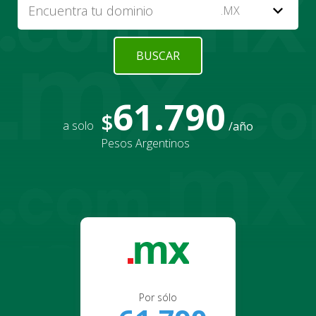
expand_more
.MX
BUSCAR
61.790
$
a solo
/año
Pesos Argentinos
Por sólo