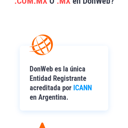
.COM.MX
O
.MX
en DonWeb?
DonWeb es la única
Entidad Registrante
acreditada por
ICANN
en Argentina.