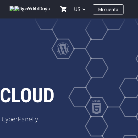
US
Mi cuenta
 CLOUD
n CyberPanel y