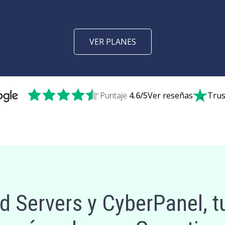
VER PLANES
Puntaje
4.6
/5
Ver reseñas
Trus
 Servers y CyberPanel, t