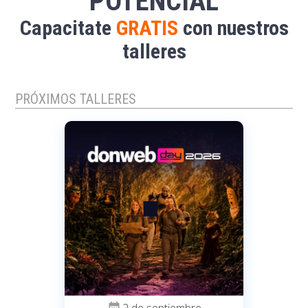
POTENCIAL
Capacitate
GRATIS
con nuestros
talleres
PRÓXIMOS TALLERES
calendar_month