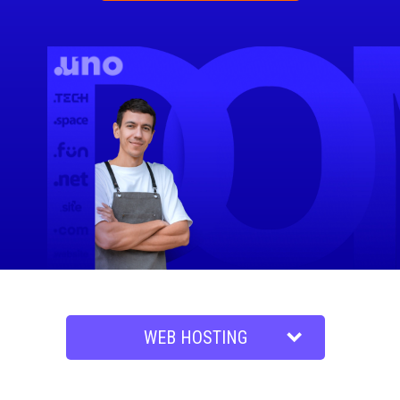
expand_more
WEB HOSTING
WORDPRESS