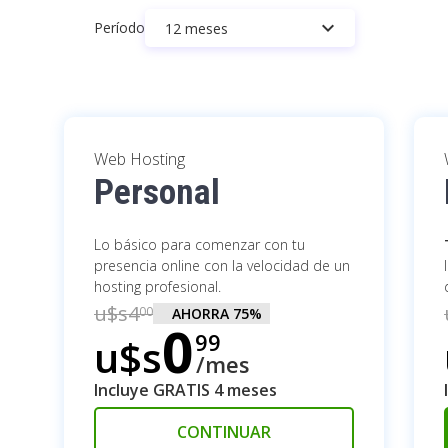
keyboard_arrow_down
CLOUD HOSTING
Período
12 meses
PÁGINA WEB Y TIENDA
EMAIL MARKETING
Web Hosting
Personal
Lo básico para comenzar con tu
presencia online con la velocidad de un
hosting profesional.
u$s
4
00
AHORRA
75
%
0
99
u$s
/mes
Incluye GRATIS 4 meses
CONTINUAR