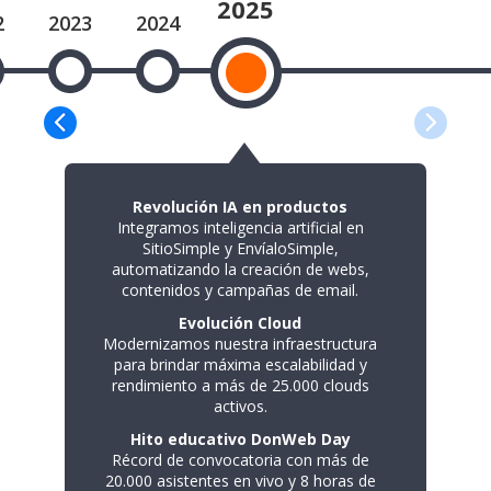
2025
2
2023
2024
Revolución IA en productos
Integramos inteligencia artificial en
SitioSimple y EnvíaloSimple,
automatizando la creación de webs,
contenidos y campañas de email.
Evolución Cloud
Modernizamos nuestra infraestructura
para brindar máxima escalabilidad y
rendimiento a más de 25.000 clouds
activos.
Hito educativo DonWeb Day
Récord de convocatoria con más de
20.000 asistentes en vivo y 8 horas de