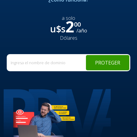
a solo
2
00
u$s
/año
Dólares
PROTEGER