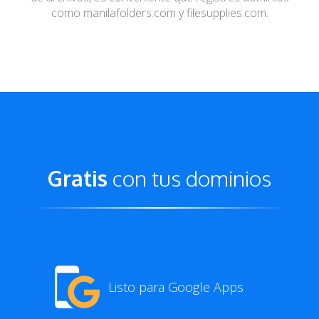
como
manilafolders.com y filesupplies.com.
Gratis
con tus dominios
Listo para Google Apps