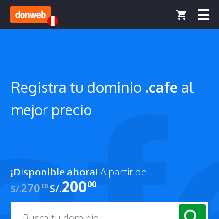
Registra tu
dominio
.cafe
al
mejor precio
¡Disponible ahora!
A partir de
200
00
270
00
S/.
S/.
search