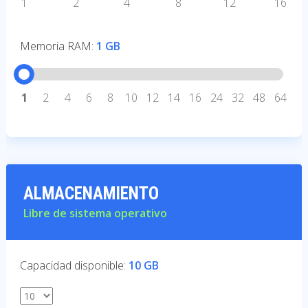
1
2
4
8
12
16
Memoria RAM:
1 GB
1
2
4
6
8
10
12
14
16
24
32
48
64
ALMACENAMIENTO
Libre de sistema operativo
Capacidad disponible:
10 GB