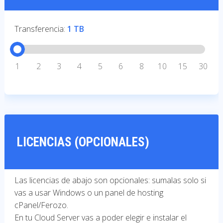
Transferencia:
1 TB
1
2
3
4
5
6
8
10
15
30
LICENCIAS (OPCIONALES)
Las licencias de abajo son opcionales: sumalas solo si
vas a usar Windows o un panel de hosting
cPanel/Ferozo.
En tu Cloud Server vas a poder elegir e instalar el