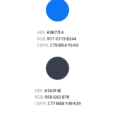
HEX:
#0B77F4
RGB:
R11 G119 B244
CMYK:
C79 M54 Y0 K0
HEX:
#3A3F4E
RGB:
R58 G63 B78
CMYK:
C77 M68 Y49 K39