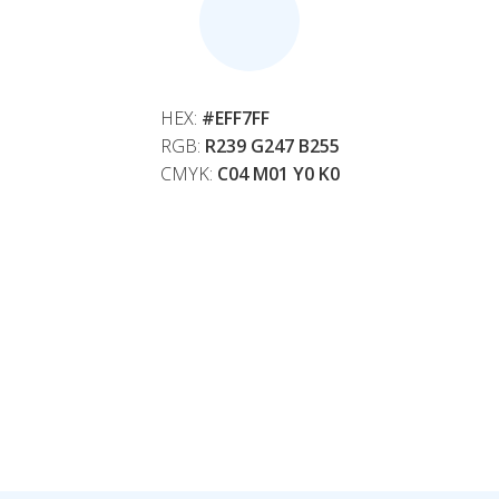
HEX:
#EFF7FF
RGB:
R239 G247 B255
CMYK:
C04 M01 Y0 K0