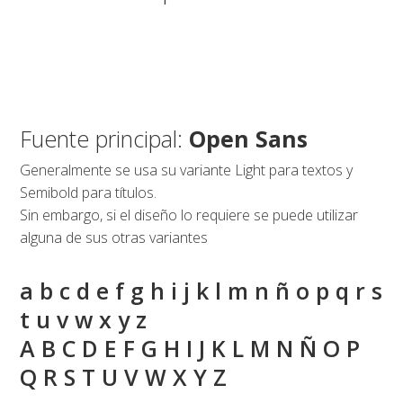
Fuente principal:
Open Sans
Generalmente se usa su variante Light para textos y
Semibold para títulos.
Sin embargo, si el diseño lo requiere se puede utilizar
alguna de sus otras variantes
a b c d e f g h i j k l m n ñ o p q r s
t u v w x y z
A B C D E F G H I J K L M N Ñ O P
Q R S T U V W X Y Z