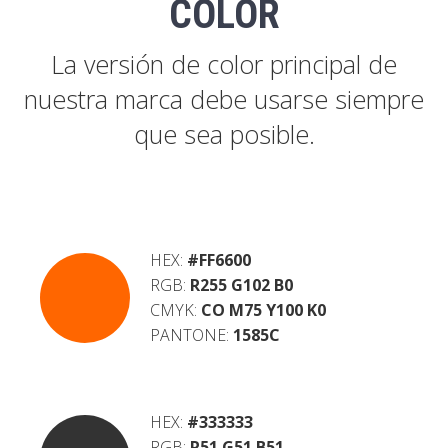
COLOR
La versión de color principal de
nuestra marca debe usarse siempre
que sea posible.
HEX:
#FF6600
RGB:
R255 G102 B0
CMYK:
CO M75 Y100 K0
PANTONE:
1585C
HEX:
#333333
RGB:
R51 G51 B51