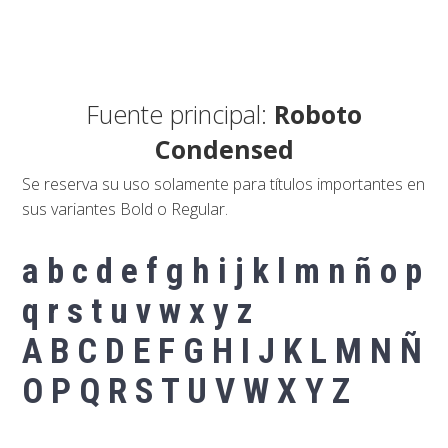
Fuente principal:
Roboto
Condensed
Se reserva su uso solamente para títulos importantes en
sus variantes Bold o Regular.
a b c d e f g h i j k l m n ñ o p
q r s t u v w x y z
A B C D E F G H I J K L M N Ñ
O P Q R S T U V W X Y Z