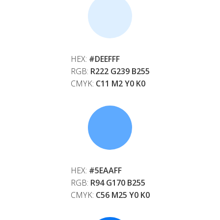
HEX:
#DEEFFF
RGB:
R222 G239 B255
CMYK:
C11 M2 Y0 K0
HEX:
#5EAAFF
RGB:
R94 G170 B255
CMYK:
C56 M25 Y0 K0