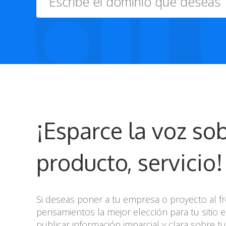
¡Esparce la voz sob
producto, servicio!
Si deseas poner a tu empresa o proyecto al f
pensamientos la mejor elección para tu sitio
publicar información imparcial y clara sobre 