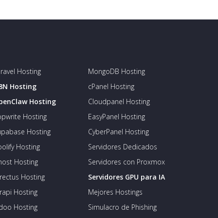
ravel Hosting
MongoDB Hosting
8N Hosting
cPanel Hosting
penClaw Hosting
Cloudpanel Hosting
pwrite Hosting
EasyPanel Hosting
upabase Hosting
CyberPanel Hosting
olify Hosting
Servidores Dedicados
host Hosting
Servidores con Proxmox
rectus Hosting
Servidores GPU para IA
rapi Hosting
Mejores Hostings
doo Hosting
Simulacro de Phishing