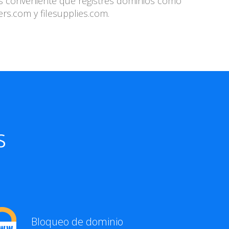
es conveniente que registres dominios como
ers.com y filesupplies.com.
s
Bloqueo de dominio