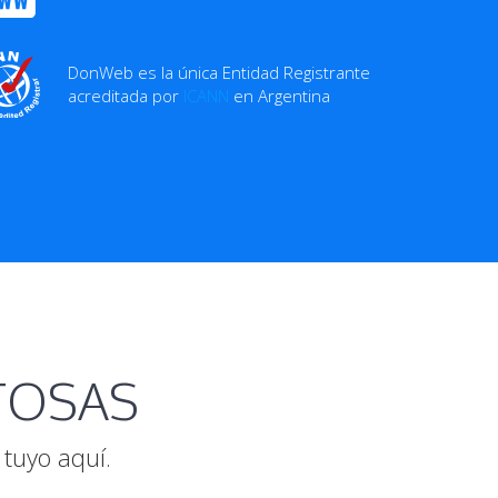
DonWeb es la única Entidad Registrante
acreditada por
ICANN
en Argentina
ITOSAS
tuyo aquí.