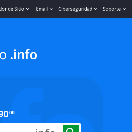
or de Sitio
Email
Ciberseguridad
Soporte
io
.info
90
00