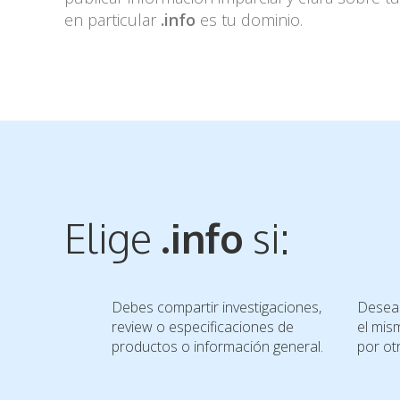
en particular
.info
es tu dominio.
Elige
.info
si:
Debes compartir investigaciones,
Deseas
review o especificaciones de
el mis
productos o información general.
por ot