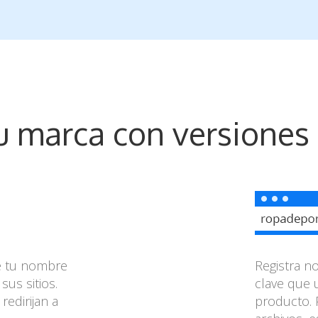
u marca con versiones 
de tu nombre
Registra 
sus sitios.
clave que 
edirijan a
producto. 