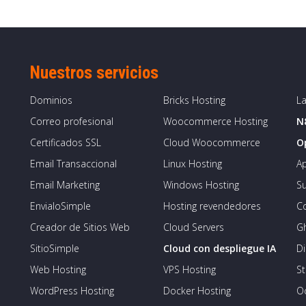
Nuestros servicios
Dominios
Bricks Hosting
La
Correo profesional
Woocommerce Hosting
N
Certificados SSL
Cloud Woocommerce
O
Email Transaccional
Linux Hosting
Ap
Email Marketing
Windows Hosting
S
EnvialoSimple
Hosting revendedores
Co
Creador de Sitios Web
Cloud Servers
G
SitioSimple
Cloud con despliegue IA
Di
Web Hosting
VPS Hosting
St
WordPress Hosting
Docker Hosting
O