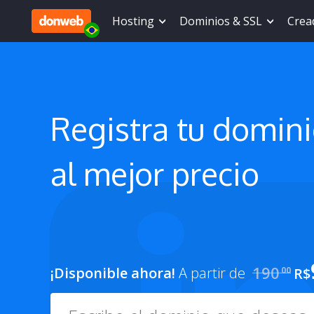
Hosting
Dominios & SSL
Cread
Registra tu
domin
al mejor precio
190
¡Disponible ahora!
A partir de
00
R$