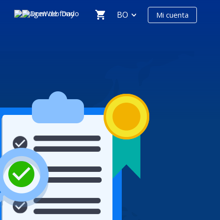
BO
Mi cuenta