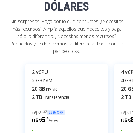
DÓLARES
¡Sin sorpresas! Paga por lo que consumes. ¿Necesitas
más recursos? Amplía aquellos que necesites y paga
sólo la diferencia. ¿Necesitas menos recursos?
Redúcelos y te devolvemos la diferencia. Todo con un
par de clicks.
2 vCPU
4 vC
2 GB
4 GB
RAM
20 GB
20 G
NVMe
2 TB
2 TB
Transferencia
u$s
9
20
u$s
1
25% OFF
6
90
u$s
u$s
/mes