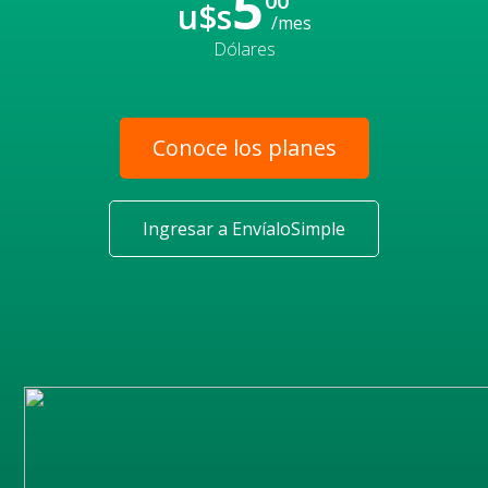
5
00
u$s
/mes
Dólares
Conoce los planes
Ingresar a EnvíaloSimple