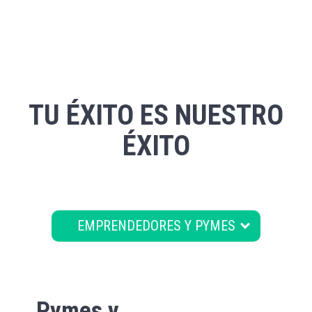
TU ÉXITO ES NUESTRO
ÉXITO
expand_more
EMPRENDEDORES Y PYMES
PROFESIONALES
AGENCIAS
Pymes y