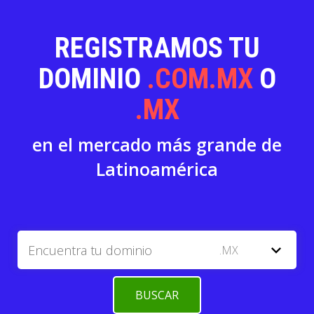
REGISTRAMOS TU
DOMINIO
.COM.MX
O
.MX
en el mercado más grande de
Latinoamérica
expand_more
.MX
BUSCAR