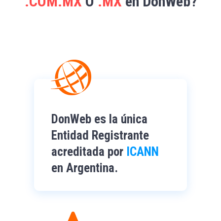
.COM.MX
O
.MX
en DonWeb?
DonWeb es la única
Entidad Registrante
acreditada por
ICANN
en Argentina.