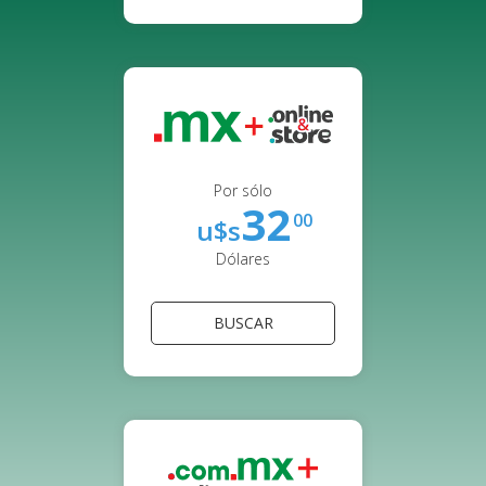
Por sólo
32
00
u$s
Dólares
BUSCAR