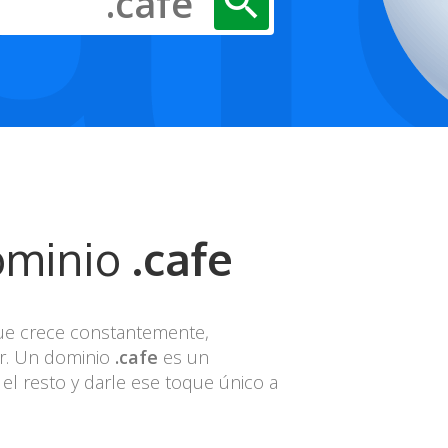
.cafe
search
ominio
.cafe
ue crece constantemente,
ar. Un dominio
.cafe
es un
el resto y darle ese toque único a