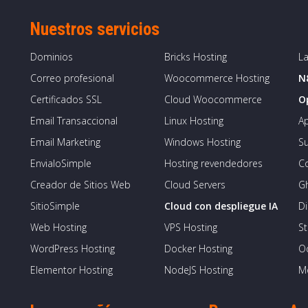
Nuestros servicios
Dominios
Bricks Hosting
La
Correo profesional
Woocommerce Hosting
N
Certificados SSL
Cloud Woocommerce
O
Email Transaccional
Linux Hosting
Ap
Email Marketing
Windows Hosting
S
EnvialoSimple
Hosting revendedores
Co
Creador de Sitios Web
Cloud Servers
G
SitioSimple
Cloud con despliegue IA
Di
Web Hosting
VPS Hosting
St
WordPress Hosting
Docker Hosting
O
Elementor Hosting
NodeJS Hosting
M