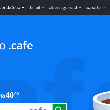
or de Sitio
Email
Ciberseguridad
Soporte
io
.cafe
40
00
$s