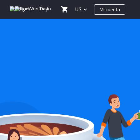
US
Mi cuenta