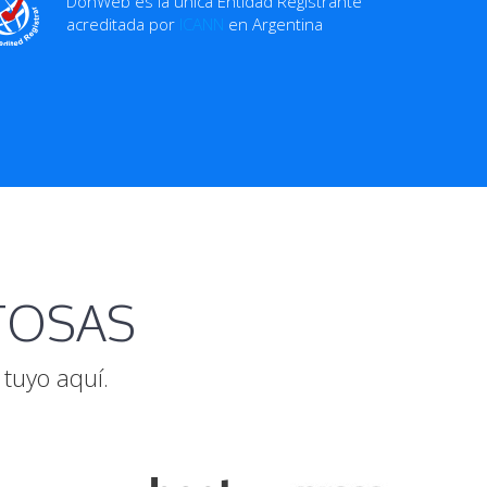
DonWeb es la única Entidad Registrante
acreditada por
ICANN
en Argentina
ITOSAS
tuyo aquí.