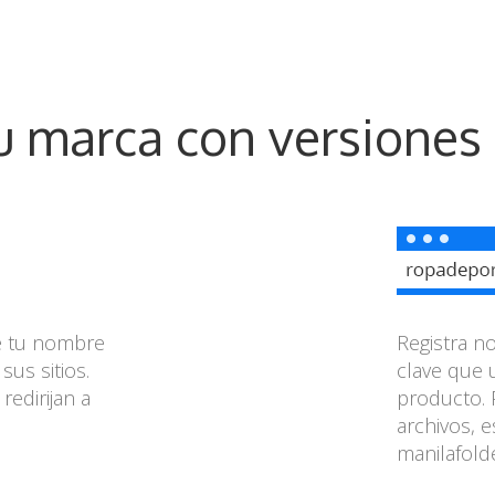
u marca con versiones 
de tu nombre
Registra 
sus sitios.
clave que 
edirijan a
producto. 
archivos, 
manilafold