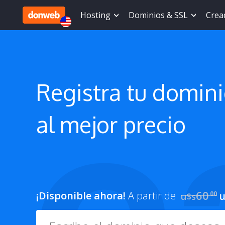
Hosting
Dominios & SSL
Cread
Registra tu
domin
al mejor precio
60
¡Disponible ahora!
A partir de
00
u
u$s