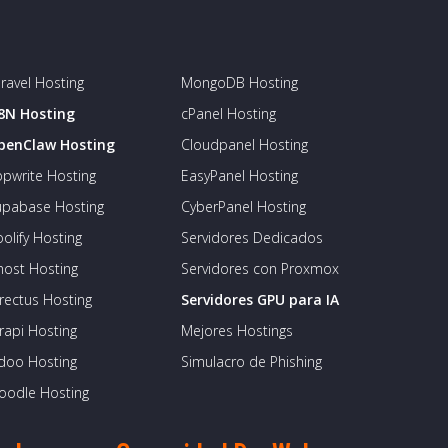
ravel Hosting
MongoDB Hosting
8N Hosting
cPanel Hosting
penClaw Hosting
Cloudpanel Hosting
pwrite Hosting
EasyPanel Hosting
upabase Hosting
CyberPanel Hosting
olify Hosting
Servidores Dedicados
host Hosting
Servidores con Proxmox
rectus Hosting
Servidores GPU para IA
rapi Hosting
Mejores Hostings
doo Hosting
Simulacro de Phishing
oodle Hosting