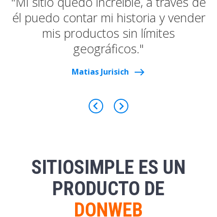
"Mi sitio quedó increíble, a través de
él puedo contar mi historia y vender
mis productos sin límites
geográficos."
east
Matias Jurisich
SITIOSIMPLE ES UN
PRODUCTO DE
DONWEB